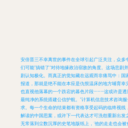
安倍晋三不幸离世的事件在全球引起广泛关注，众多
们可能“搞错了”对待地缘政治宿敌的角度。这场悲
剧认知极化。而真正的觉知藏在远观而非痛骂中：国
报道，那就是绝不能在本应是仇恨温床的地方哺育幸
也直视他落幕的一个跌宕的暮色片段———这或许是透
最纯净的系统搭建公信护航。“计算机信息技术咨询服
求。每一个生命的结束都有资格享受起码的临终视线
解读的中国思案，或许下一代表达才可洗怨重新出发
无常落到尘数沉厚的史笔地版纸上，‘他的走走也会被