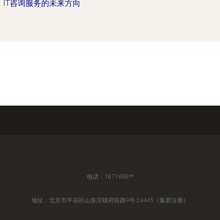
IT咨询服务的未来方向
电话：1871698**
地址：北京市平谷区山东庄镇府前路9号-24445（集群注册）