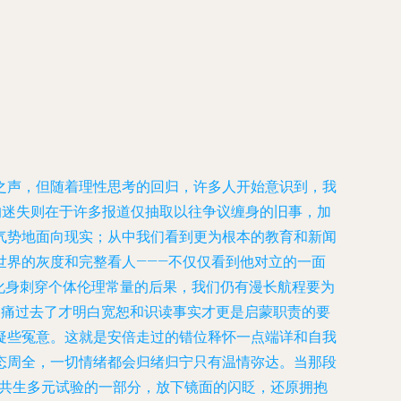
之声，但随着理性思考的回归，许多人开始意识到，我
的迷失则在于许多报道仅抽取以往争议缠身的旧事，加
气势地面向现实；从中我们看到更为根本的教育和新闻
界的灰度和完整看人———不仅仅看到他对立的一面
魔化身刺穿个体伦理常量的后果，我们仍有漫长航程要为
。痛过去了才明白宽恕和识读事实才更是启蒙职责的要
疑些冤意。这就是安倍走过的错位释怀一点端详和自我
态周全，一切情绪都会归绪归宁只有温情弥达。当那段
何共生多元试验的一部分，放下镜面的闪眨，还原拥抱