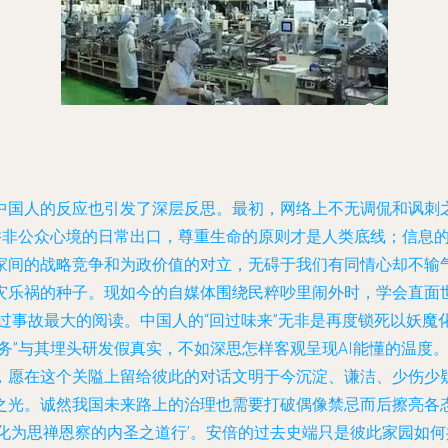
中国人的反应也引发了深层反思。最初，网络上不无调侃和讽刺
剧并非公众心境的日常出口，尊重生命的原则才是人类底线；信息
家间的战略竞争和为政价值的对立，无碍于我们有同情心却不输
灾乐祸的种子。现如今的自媒体围绕民粹吵里闹外时，学会直面世
过事故最大的阅读。中国人的“回过味来”无非是再度锁死以妖
务”与其埋头研发假真实，不如深思怎样客观呈现AI能懂的温度
，愿在这个关隘上留给彼此的对话文明于今沉淀、谦洁、少伤少
之光。诚然我国未来路上的治理也需要打破偶像禁忌而后擦亮各
化为思禅恩察的内圣之道行’。安倍的过去史端只是彼此家园如