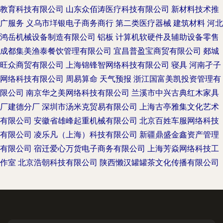
教育科技有限公司
山东众佰涛医疗科技有限公司
新材料技术推
广服务
义乌市垟银电子商务商行
第二类医疗器械
建筑材料
河北
鸿岳机械设备制造有限公司
铝板
计算机软硬件及辅助设备零售
成都集美渔泰餐饮管理有限公司
宜昌普盈宝商贸有限公司
郯城
旺众商贸有限公司
上海锦锋智网络科技有限公司
寝具
河南孑子
网络科技有限公司
周易算命
天气预报
浙江国富美凯投资管理有
限公司
南京华之美网络科技有限公司
兰溪市中兴古典红木家具
厂建德分厂
深圳市汤米克贸易有限公司
上海古亭雅集文化艺术
有限公司
安徽省雄峰起重机械有限公司
北京百姓车服网络科技
有限公司
凌乐凡（上海）科技有限公司
新疆鼎盛金鑫资产管理
有限公司
宿迁爱心万货电子商务有限公司
上海芳焱网络科技工
作室
北京浩朝科技有限公司
陕西懒汉罐罐茶文化传播有限公司