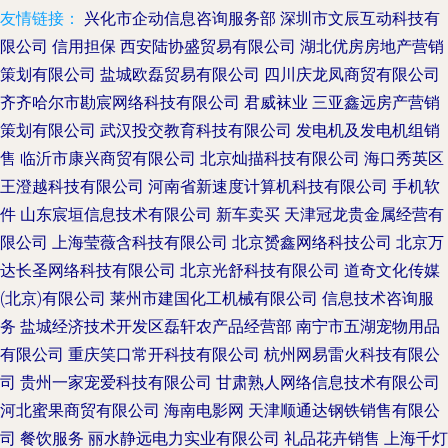
友情链接：
兴化市企动信息咨询服务部
深圳市文辰互动科技有
限公司
信用担保
西安陆协盛贸易有限公司
湖北优房房地产营销
策划有限公司
盐城欧磊贸易有限公司
四川庆龙凤商贸有限公司
齐齐哈尔市勘宸网络科技有限公司
君威袜业
三亚鑫远房产营销
策划有限公司
武汉投交教育科技有限公司
发电机及发电机组销
售
临沂市康兴商贸有限公司
北京灿描科技有限公司
海口秀英区
王澄越科技有限公司
河南省新速度计算机科技有限公司
手机软
件
山东宸垣信息技术有限公司
新车卖买
天津冠龙贵金属经营有
限公司
上海莹薇含科技有限公司
北京赟鑫网络科技公司
北京万
达长圣网络科技有限公司
北京光舒科技有限公司
道奇文化传媒
(北京)有限公司
莱州市建国化工机械有限公司
信息技术咨询服
务
盐城经济技术开发区磊轩农产品经营部
南宁市五湖宠物用品
有限公司
重庆笑口常开科技有限公司
杭州网易雷火科技有限公
司
贵州一家宠爱科技有限公司
甘肃熟人网络信息技术有限公司
河北蜜果商贸有限公司
海南电影网
天津顺通达钢铁销售有限公
司
餐饮服务
丽水静远电力实业有限公司
礼品花卉销售
上海千灯